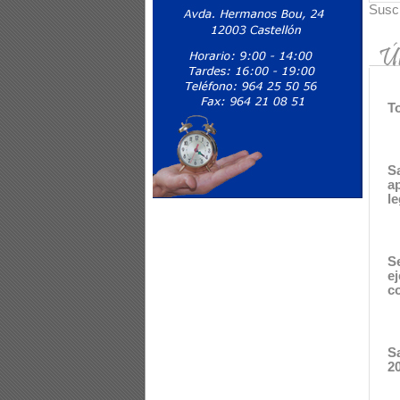
Susc
T
S
a
le
S
e
c
S
2