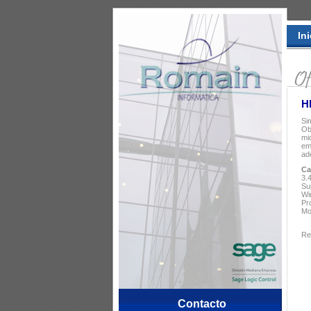
Ini
H
Si
Ob
mi
em
ad
Ca
3.
Su
Wi
Pr
Mo
Re
Contacto